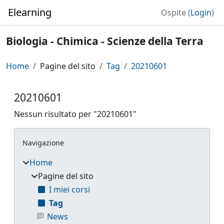
Vai al contenuto principale
Elearning
Ospite (
Login
)
Biologia - Chimica - Scienze della Terra
Home
Pagine del sito
Tag
20210601
20210601
Nessun risultato per "20210601"
Blocchi
Salta Navigazione
Navigazione
Home
Pagine del sito
I miei corsi
Tag
News