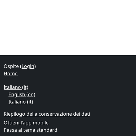
Blocchi
Blocchi supplementari
Ospite (
Login
)
Home
Italiano ‎(it)‎
English ‎(en)‎
Italiano ‎(it)‎
Riepilogo della conservazione dei dati
Ottieni l'app mobile
Passa al tema standard