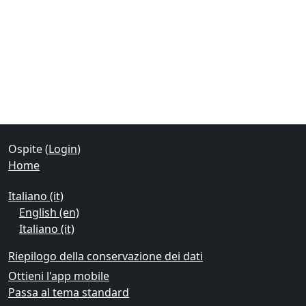
Blocchi
Blocchi supplementari
Ospite (
Login
)
Home
Italiano ‎(it)‎
English ‎(en)‎
Italiano ‎(it)‎
Riepilogo della conservazione dei dati
Ottieni l'app mobile
Passa al tema standard