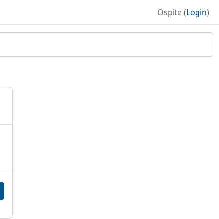
Ospite (
Login
)
B
B