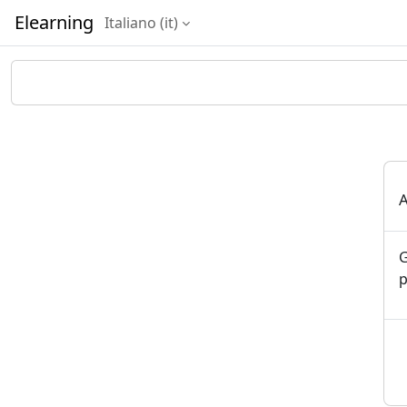
Vai al contenuto principale
Elearning
Italiano ‎(it)‎
A
G
p