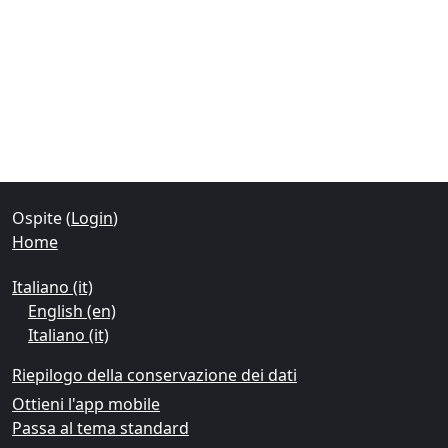
Blocchi
Blocchi supplementari
Ospite (
Login
)
Home
Italiano ‎(it)‎
English ‎(en)‎
Italiano ‎(it)‎
Riepilogo della conservazione dei dati
Ottieni l'app mobile
Passa al tema standard