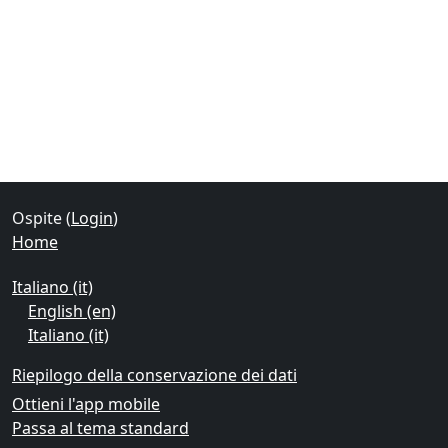
Blocchi
Blocchi supplementari
Ospite (
Login
)
Home
Italiano ‎(it)‎
English ‎(en)‎
Italiano ‎(it)‎
Riepilogo della conservazione dei dati
Ottieni l'app mobile
Passa al tema standard