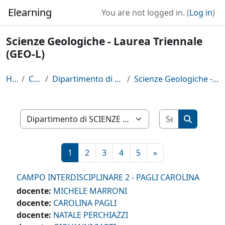
Skip to main content
Elearning
You are not logged in. (
Log in
)
Scienze Geologiche - Laurea Triennale
(GEO-L)
Home
Courses
Dipartimento di SCIENZE DELLA TERRA
Scienze Geologiche - Laurea Triennale (GEO-L)
Search cour
Course categories
Search co
Page 1
Page 2
Page 3
Page 4
Page 5
Next page
1
2
3
4
5
»
CAMPO INTERDISCIPLINARE 2 - PAGLI CAROLINA
docente:
MICHELE MARRONI
docente:
CAROLINA PAGLI
docente:
NATALE PERCHIAZZI