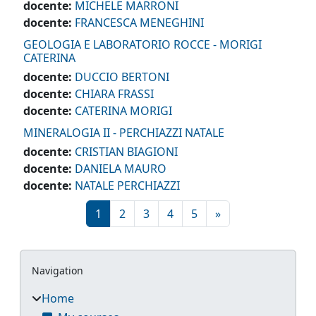
docente:
MICHELE MARRONI
docente:
FRANCESCA MENEGHINI
GEOLOGIA E LABORATORIO ROCCE - MORIGI
CATERINA
docente:
DUCCIO BERTONI
docente:
CHIARA FRASSI
docente:
CATERINA MORIGI
MINERALOGIA II - PERCHIAZZI NATALE
docente:
CRISTIAN BIAGIONI
docente:
DANIELA MAURO
docente:
NATALE PERCHIAZZI
Page 1
Page 2
Page 3
Page 4
Page 5
Next page
1
2
3
4
5
»
Blocks
Skip Navigation
Navigation
Home