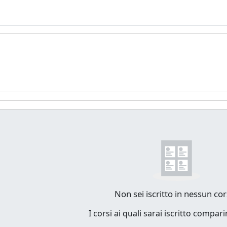
tenuto principale
rsi
Non sei iscritto in nessun cor
I corsi ai quali sarai iscritto compar