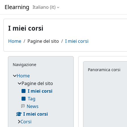
Vai al contenuto principale
Elearning
Italiano ‎(it)‎
I miei corsi
Home
Pagine del sito
I miei corsi
Blocchi
Salta Navigazione
Blocchi di con
Salta Panoramica co
Navigazione
Panoramica corsi
Home
Pagine del sito
I miei corsi
Tag
News
I miei corsi
Corsi