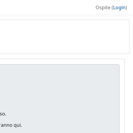
Ospite (
Login
)
B
so.
iranno qui.