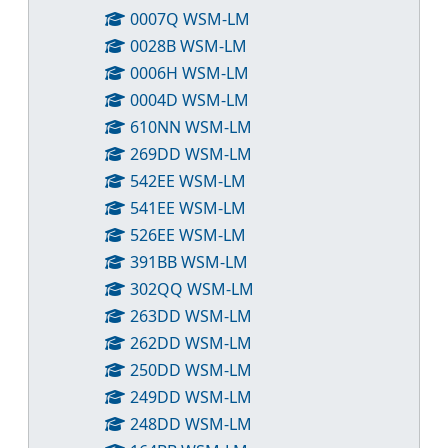
0007Q WSM-LM
0028B WSM-LM
0006H WSM-LM
0004D WSM-LM
610NN WSM-LM
269DD WSM-LM
542EE WSM-LM
541EE WSM-LM
526EE WSM-LM
391BB WSM-LM
302QQ WSM-LM
263DD WSM-LM
262DD WSM-LM
250DD WSM-LM
249DD WSM-LM
248DD WSM-LM