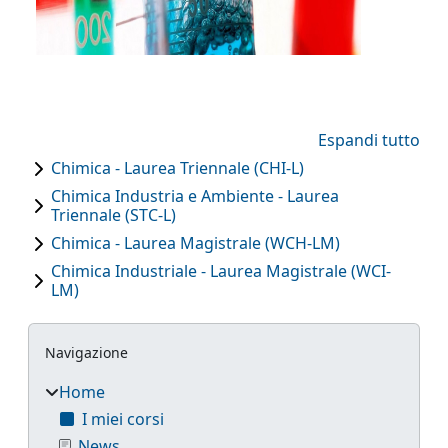
Espandi tutto
Chimica - Laurea Triennale (CHI-L)
Chimica Industria e Ambiente - Laurea
Triennale (STC-L)
Chimica - Laurea Magistrale (WCH-LM)
Chimica Industriale - Laurea Magistrale (WCI-
LM)
Blocchi
Salta Navigazione
Navigazione
Home
I miei corsi
News