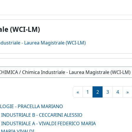
ale (WCI-LM)
dustriale - Laurea Magistrale (WCI-LM)
Pagina precedente
Pagina 1
Pagina 2
Pagina 3
Pagin
P
«
1
2
3
4
»
OLOGIE - PRACELLA MARIANO
 INDUSTRIALE B - CECCARINI ALESSIO
 INDUSTRIALE A - VIVALDI FEDERICO MARIA
 MARIA VIVALDI