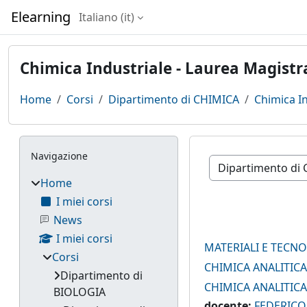
Vai al contenuto principale
Elearning
Italiano ‎(it)‎
Chimica Industriale - Laurea Magistr
Home
Corsi
Dipartimento di CHIMICA
Chimica In
Blocchi
Salta Navigazione
Navigazione
Categorie di corso
Home
I miei corsi
News
I miei corsi
MATERIALI E TECN
Corsi
CHIMICA ANALITICA
Dipartimento di
CHIMICA ANALITICA
BIOLOGIA
docente:
FEDERICO