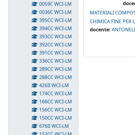
doce
0059C WCI-LM
0036C WCI-LM
MATERIALI COMPOS
395CC WCI-LM
CHIMICA FINE PER 
394CC WCI-LM
docente:
ANTONELL
393CC WCI-LM
392CC WCI-LM
391CC WCI-LM
336CC WCI-LM
289CC WCI-LM
288CC WCI-LM
426II WCI-LM
174CC WCI-LM
166CC WCI-LM
156CC WCI-LM
150CC WCI-LM
676II WCI-LM
152CC WCI-LM