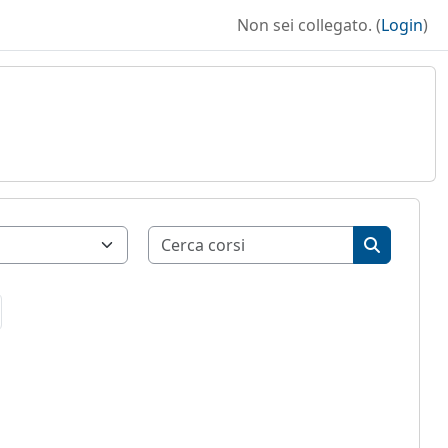
Non sei collegato. (
Login
)
B
Cerca corsi
Cerca cors
a 4
agina successiva