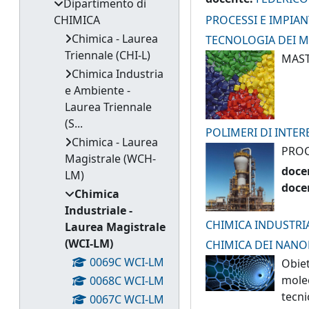
Dipartimento di
CHIMICA
PROCESSI E IMPIAN
Chimica - Laurea
TECNOLOGIA DEI MA
Triennale (CHI-L)
MAST
Chimica Industria
e Ambiente -
Laurea Triennale
(S...
POLIMERI DI INTER
Chimica - Laurea
PROC
Magistrale (WCH-
doce
LM)
doce
Chimica
Industriale -
CHIMICA INDUSTRIA
Laurea Magistrale
(WCI-LM)
CHIMICA DEI NANO
0069C WCI-LM
Obiet
molec
0068C WCI-LM
tecni
0067C WCI-LM