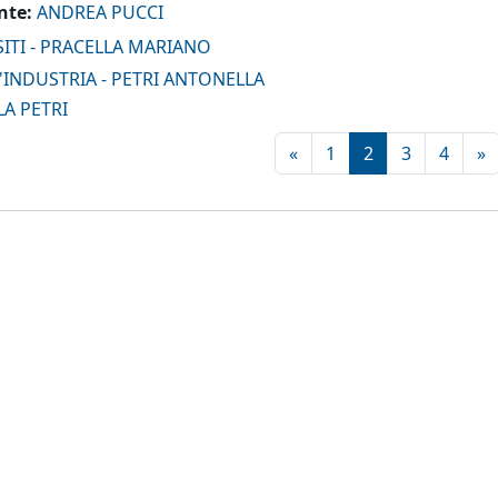
nte:
ANDREA PUCCI
ITI - PRACELLA MARIANO
L'INDUSTRIA - PETRI ANTONELLA
A PETRI
Pagina precedente
Pagina 1
Pagina 2
Pagina 3
Pagin
P
«
1
2
3
4
»